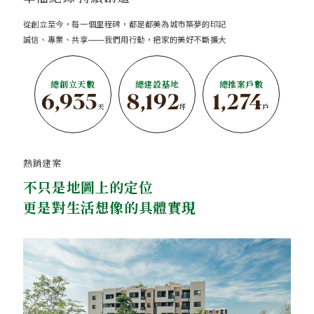
從創立至今，每一個里程碑，都是都美為城市築夢的印記
誠信、專業、共享——我們用行動，把家的美好不斷擴大
總創立天數
總建設基地
總推案戶數
6,935
8,192
1,274
天
坪
戶
熱銷建案
不只是地圖上的定位
更是對生活想像的具體實現