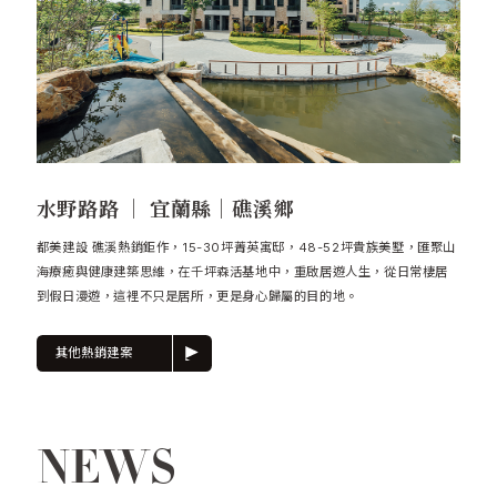
水野路路 ｜ 宜蘭縣｜礁溪鄉
都美建設 礁溪熱銷鉅作，15-30坪菁英寓邸，48-52坪貴族美墅，匯聚山
海療癒與健康建築思維，在千坪森活基地中，重啟居遊人生，從日常棲居
到假日漫遊，這裡不只是居所，更是身心歸屬的目的地。
其他熱銷建案
NEWS