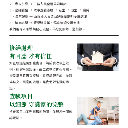
2、專人引導 → 工務人員全程陪同解說
3、動線驗屋 → 依序查驗客廳 → 臥室 → 浴室 → 廚房
4、異常記錄 → 由現場人員協助記錄並說明後續處理
5、結束說明 → 簽認驗收單、解說後續交屋安排
我們用專人引導與貼心流程，為您把關每一道細節。
修繕處理
有回應 才有信任
如查驗過程需加強處理，請於驗收單上註
明，經客戶簽認後，由工務單位排程修繕。
交屋當日將再次複驗，確認處理完成，並現
場點交，縝密的流程，是我們對品質的承
諾。
查驗項目
以細節 守護家的完整
檢查項目由工務與廠商陪同，並與您一同確
認簽認。