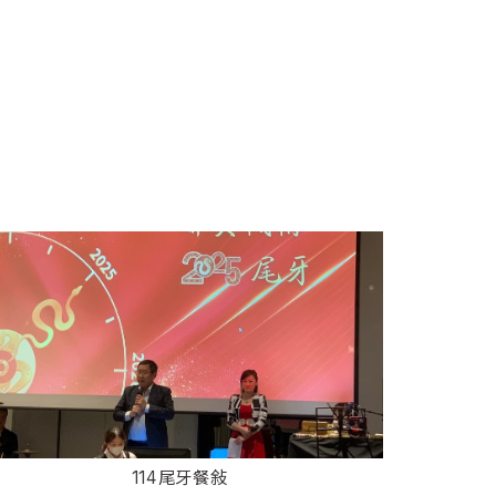
114尾牙餐敍