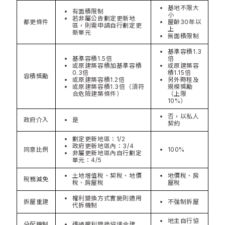
基地不限大
有面積限制
小
若非屬公告劃定更新地
都更條件
屋齡30年以
區，則需申請自行劃定更
上
新單元
無面積限制
基準容積1.3
基準容積1.5倍
倍
或原建築容積加基準容積
或原建築容
0.3倍
積1.15倍
容積獎勵
或原建築容積1.2倍
另外時程及
或原建築容積1.3倍（須符
規模獎勵
合危險建築條件）
（上限
10%）
否，以私人
政府介入
是
契約
劃定更新地區：1/2
政府更新地區內：3/4
同意比例
100%
非屬更新地區內自行劃定
單元：4/5
土地增值稅、契稅、地價
地價稅、房
稅務減免
稅、房屋稅
屋稅
權利變換方式實施則適用
拆屋重建
不強制拆屋
代拆機制
地主自行協
分配機制
透過權利變換協議合建