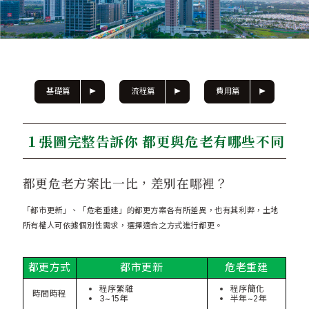
基礎篇
流程篇
費用篇
１張圖完整告訴你 都更與危老有哪些不同
都更危老方案比一比，差別在哪裡？
「都市更新」、「危老重建」的都更方案各有所差異，也有其利弊，土地
所有權人可依據個別性需求，選擇適合之方式進行都更。
都更方式
都市更新
危老重建
程序繁雜
程序簡化
時間時程
3~15年
半年~2年